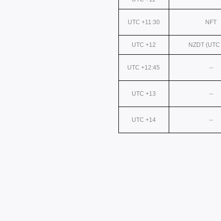
UTC +11:30
NFT
UTC +12
NZDT (UTC 
UTC +12:45
--
UTC +13
--
UTC +14
--