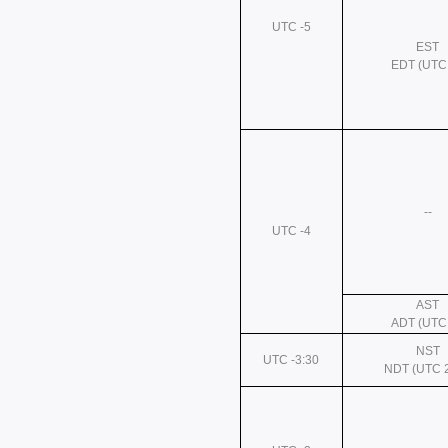
UTC -5
EST
EDT (UTC 
--
UTC -4
AST
ADT (UTC 
NST
UTC -3:30
NDT (UTC 2