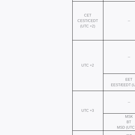
CET
CEST/CEDT
--
(UTC +2)
--
UTC +2
EET
EEST/EEDT (U
--
UTC +3
MSK
BT
MSD (UTC 