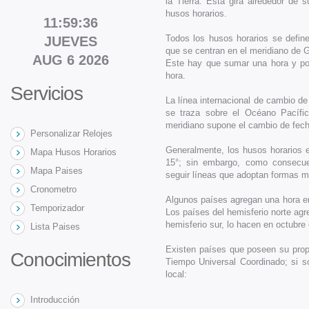
la Tierra. Esta gira alrededor de
husos horarios.
11:59:37
Todos los husos horarios se define
JUEVES
que se centran en el meridiano de G
AUG 6 2026
Este hay que sumar una hora y por
hora.
Servicios
La línea internacional de cambio de
se traza sobre el Océano Pacífic
meridiano supone el cambio de fec
Personalizar Relojes
Generalmente, los husos horarios e
Mapa Husos Horarios
15°; sin embargo, como consecuen
Mapa Paises
seguir líneas que adoptan formas mu
Cronometro
Algunos países agregan una hora en 
Temporizador
Los países del hemisferio norte agr
hemisferio sur, lo hacen en octubre
Lista Paises
Existen países que poseen su propi
Conocimientos
Tiempo Universal Coordinado; si so
local:
Introducción