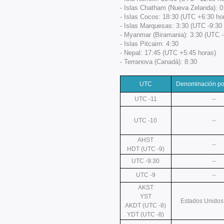
- Islas Chatham (Nueva Zelanda): 0
- Islas Cocos: 18:30 (UTC +6:30 ho
- Islas Marquesas: 3:30 (UTC -9:30
- Myanmar (Biramania): 3:30 (UTC -
- Islas Pitcairn: 4:30
- Nepal: 17:45 (UTC +5:45 horas)
- Terranova (Canadá): 8:30
UTC
Denominación po
UTC -11
--
UTC -10
--
AHST
--
HDT (UTC -9)
UTC -9:30
--
UTC -9
--
AKST
YST
Estados Unidos
AKDT (UTC -8)
YDT (UTC -8)