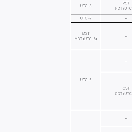
PST
UTC -8
PDT (UTC 
UTC -7
--
MST
--
MDT (UTC -6)
--
UTC -6
CST
CDT (UTC 
--