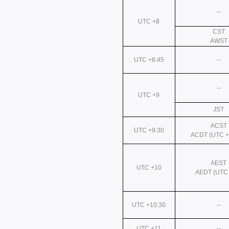
--
UTC +8
CST
AWST
UTC +8:45
--
--
UTC +9
JST
ACST
UTC +9:30
ACDT (UTC +
AEST
UTC +10
AEDT (UTC 
UTC +10:30
--
UTC +11
--