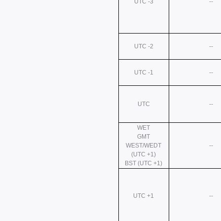
UTC -3
--
UTC -2
--
UTC -1
--
UTC
--
WET
GMT
WEST/WEDT
--
(UTC +1)
BST (UTC +1)
UTC +1
--