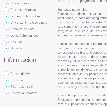
casos sujetos a programas de mark
Husos Horarios
Tus datos personales
Regiones Horarias
Cuando te pedimos llenar los c
Greenwich Mean Time
identificado, lo hacemos asegurand
documento. Sin embargo esta Pol
Universal Time Coordinate
actualizada por lo que le recomen
Cambios de Hora
asegurarse que está de acuerdo
información personal por ejemplo: 
Datos Astronomicos
Calculos
Condiciones de uso de la informaci
Siempre te solicitaremos tu c
Glosario
correspondiente finalidad especific
consentimiento, has leído y ace
Informacion
accedas y utilices esta web, asume
y obligaciones. Si eres mayor de 13
el previo consentimiento de tus p
Acerca de HM
consentimiento de tus padres o tut
altamente comprometido para cump
Contacto
Usamos los sistemas más avanzado
Página de Inicio
no exista ningún acceso no autoriz
Agregar a Favoritos
Cuánto tiempo conservamos tus da
Si dejas un comentario, el coment
para que podamos reconocer y apr