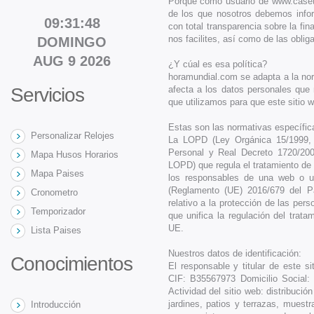
Porque como usuario de www.caset
de los que nosotros debemos info
09:31:49
con total transparencia sobre la fi
nos facilites, así como de las obli
DOMINGO
AUG 9 2026
¿Y cúal es esa política?
horamundial.com se adapta a la norm
Servicios
afecta a los datos personales que 
que utilizamos para que este sitio 
Estas son las normativas específi
Personalizar Relojes
La LOPD (Ley Orgánica 15/1999, 
Personal y Real Decreto 1720/200
Mapa Husos Horarios
LOPD) que regula el tratamiento de
Mapa Paises
los responsables de una web o u
(Reglamento (UE) 2016/679 del P
Cronometro
relativo a la protección de las per
Temporizador
que unifica la regulación del trata
UE.
Lista Paises
Nuestros datos de identificación:
Conocimientos
El responsable y titular de este 
CIF: B35567973 Domicilio Social
Actividad del sitio web: distribuc
jardines, patios y terrazas, muest
Introducción