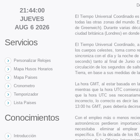
D
21:44:00
El Tiempo Universal Coordinado es l
JUEVES
todas las otras zonas del mundo.
AUG 6 2026
de Greenwich). Durante varias déc
ciudad británica (Londres) en dond
Servicios
El Tiempo Universal Coordinado, 
los cuerpos celestes, toma como re
sincroniza con el día y la noche de
Personalizar Relojes
seconds) tanto al final de Junio 
circulación de los segundos de salt
Mapa Husos Horarios
Tierra, en base a sus medidas de la 
Mapa Paises
La hora GMT, al estar basada en la
Cronometro
mientras que la hora UTC comienza
Temporizador
que la hora UTC sea necesariame
incorrecto, lo correcto es decir la
Lista Paises
13:00 hs GMT, pues debería decirs
Conocimientos
Con el empleo más o menos recient
astronómicos perdieron importan
necesitaba eliminar al emplear e
específica. En la década de los 80,
Introducción